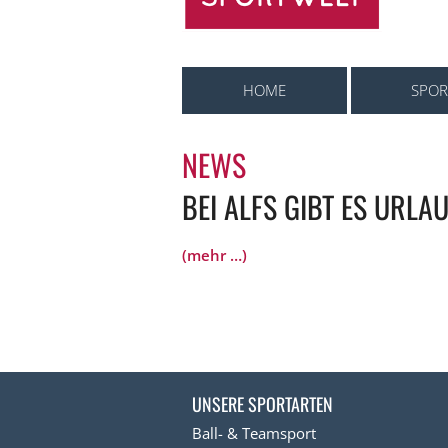
HOME
SPOR
NEWS
BEI ALFS GIBT ES URLA
(mehr …)
UNSERE SPORTARTEN
Ball- & Teamsport