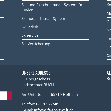
Ski- und Skischuhtausch-System für
Ko
Kinder
Ma
Skimodell-Tausch-System
Gu
Skiverleih
N
Skiservice
Im
Ski-Versicherung
Da
Co
UNSERE ADRESSE
AL
Be
1. Obergeschoss
Ladencenter BUCH
Am Untertor | 65719 Hofheim
Telefon:
06192 27505
E-Mail:
info@alfs-sportwelt.de