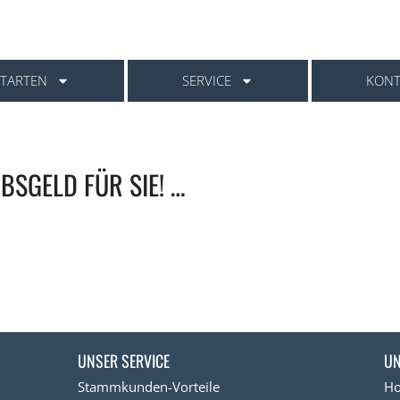
TARTEN
SERVICE
KONT
UBSGELD FÜR SIE! …
UNSER SERVICE
UN
Stammkunden-Vorteile
H